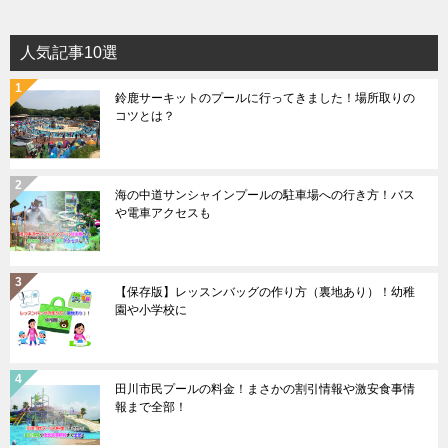
人気記事10選
鈴鹿サーキットのプールに行ってきました！場所取りの
コツとは？
海の中道サンシャインプールの駐車場への行き方！バス
や電車アクセスも
【保存版】レッスンバッグの作り方（裏地あり）！幼稚
園や小学校に
田川市民プールの料金！まさかの割引情報や激安食事情
報まで全部！