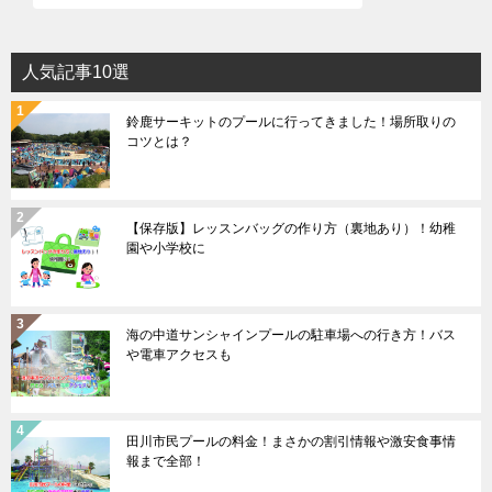
人気記事10選
鈴鹿サーキットのプールに行ってきました！場所取りの
コツとは？
【保存版】レッスンバッグの作り方（裏地あり）！幼稚
園や小学校に
海の中道サンシャインプールの駐車場への行き方！バス
や電車アクセスも
田川市民プールの料金！まさかの割引情報や激安食事情
報まで全部！