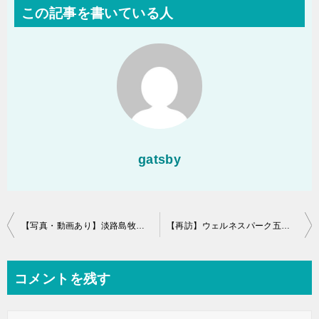
この記事を書いている人
gatsby
投
【写真・動画あり】淡路島牧場の体験ブログ！口コミは？牛乳飲み放題って本当？
【再訪】ウェルネスパーク五色のログハウスでバーベキュー！？
稿
ナ
コメントを残す
ビ
ゲ